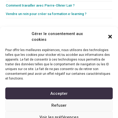
Comment travailler avec Pierre-Olivier Lair ?
Vendre un rein pour créer sa formation e-learning ?
Gérer le consentement aux
cookies
Pour offrir les meilleures expériences, nous utilisons des technologies
telles que les cookies pour stocker et/ou accéder aux informations des
appareils. Le fait de consentir à ces technologies nous permettra de
traiter des données telles que le comportement de navigation ou les ID
uniques sur ce site. Le fait de ne pas consentir ou de retirer son
consentement peut avoir un effet négatif sur certaines caractéristiques
HAPPY THÉRA : le centre de formation du
et fonctions.
thérapeute heureux !
Accepter
Refuser
Copyright 2026
Happy Théra
|
Mentions légales
| Site réalisé par
INZEWIND
|
Contact Facebook
|
AUDIT GRATUIT
Organisme de formation POLNCO | N° déclaration d'activité
Voir les préférences
11770736877