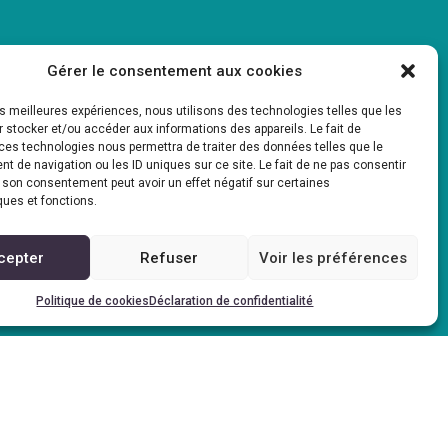
Gérer le consentement aux cookies
les meilleures expériences, nous utilisons des technologies telles que les
e heureux !
 stocker et/ou accéder aux informations des appareils. Le fait de
ces technologies nous permettra de traiter des données telles que le
 de navigation ou les ID uniques sur ce site. Le fait de ne pas consentir
r son consentement peut avoir un effet négatif sur certaines
ques et fonctions.
cepter
Refuser
Voir les préférences
AUDIT GRATUIT
Politique de cookies
Déclaration de confidentialité
e Facebook, Inc.